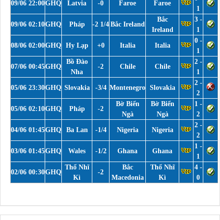
09/06 22:00
GHQ
Latvia
-0
Faroe
Faroe
1
Bắc
3 -
09/06 02:10
GHQ
Pháp
-2 1/4
Bắc Ireland
Ireland
1
0 -
08/06 02:00
GHQ
Hy Lạp
+0
Italia
Italia
1
Bồ Đào
2 -
07/06 00:45
GHQ
-2
Chile
Chile
Nha
1
2 -
05/06 23:30
GHQ
Slovakia
-3/4
Montenegro
Slovakia
2
Bờ Biển
Bờ Biển
1 -
05/06 02:10
GHQ
Pháp
-2
Ngà
Ngà
2
2 -
04/06 01:45
GHQ
Ba Lan
-1/4
Nigeria
Nigeria
2
1 -
03/06 01:45
GHQ
Wales
-1/2
Ghana
Ghana
1
Thổ Nhĩ
Bắc
Thổ Nhĩ
4 -
02/06 00:30
GHQ
-2
Kì
Macedonia
Kì
0