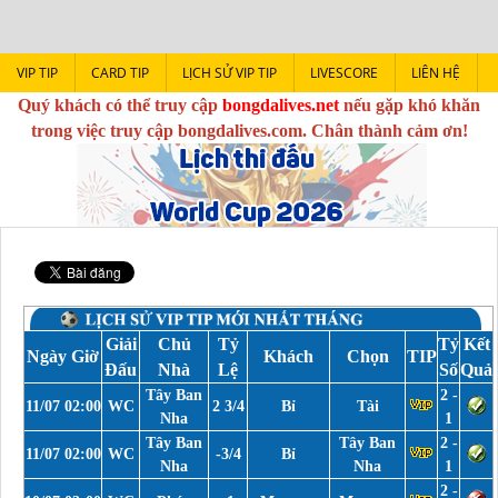
VIP TIP
CARD TIP
LỊCH SỬ VIP TIP
LIVESCORE
LIÊN HỆ
Quý khách có thể truy cập
bongdalives.net
nếu gặp khó khăn
trong việc truy cập bongdalives.com. Chân thành cảm ơn!
Giải
Chủ
Tỷ
Tỷ
Kết
Ngày Giờ
Khách
Chọn
TIP
Đấu
Nhà
Lệ
Số
Quả
Tây Ban
2 -
11/07 02:00
WC
2 3/4
Bỉ
Tài
Nha
1
Tây Ban
Tây Ban
2 -
11/07 02:00
WC
-3/4
Bỉ
Nha
Nha
1
2 -