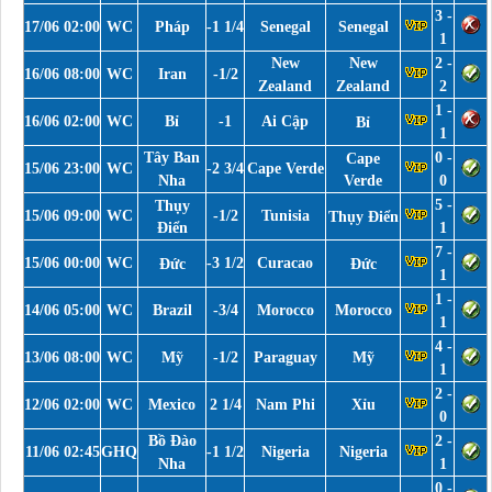
3 -
17/06 02:00
WC
Pháp
-1 1/4
Senegal
Senegal
1
New
New
2 -
16/06 08:00
WC
Iran
-1/2
Zealand
Zealand
2
1 -
16/06 02:00
WC
Bỉ
-1
Ai Cập
Bỉ
1
Tây Ban
0 -
Cape
15/06 23:00
WC
-2 3/4
Cape Verde
Nha
Verde
0
5 -
Thụy
15/06 09:00
WC
-1/2
Tunisia
Thụy Điển
Điển
1
7 -
15/06 00:00
WC
-3 1/2
Curacao
Đức
Đức
1
1 -
14/06 05:00
WC
Brazil
-3/4
Morocco
Morocco
1
4 -
13/06 08:00
WC
Mỹ
-1/2
Paraguay
Mỹ
1
2 -
12/06 02:00
WC
Mexico
2 1/4
Nam Phi
Xỉu
0
Bồ Đào
2 -
11/06 02:45
GHQ
-1 1/2
Nigeria
Nigeria
Nha
1
0 -