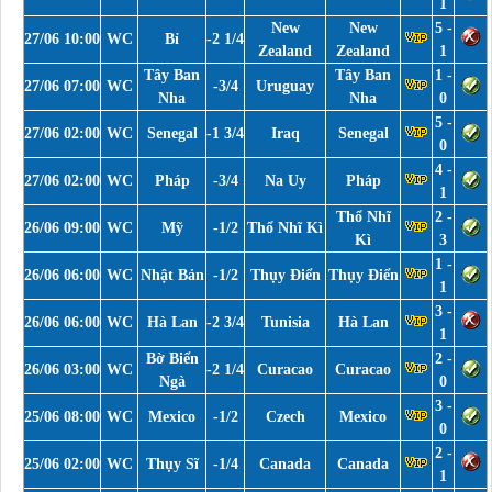
1
New
New
5 -
27/06 10:00
WC
Bỉ
-2 1/4
Zealand
Zealand
1
Tây Ban
Tây Ban
1 -
27/06 07:00
WC
-3/4
Uruguay
Nha
Nha
0
5 -
27/06 02:00
WC
Senegal
-1 3/4
Iraq
Senegal
0
4 -
27/06 02:00
WC
Pháp
-3/4
Na Uy
Pháp
1
Thổ Nhĩ
2 -
26/06 09:00
WC
Mỹ
-1/2
Thổ Nhĩ Kì
Kì
3
1 -
26/06 06:00
WC
Nhật Bản
-1/2
Thụy Điển
Thụy Điển
1
3 -
26/06 06:00
WC
Hà Lan
-2 3/4
Tunisia
Hà Lan
1
Bờ Biển
2 -
26/06 03:00
WC
-2 1/4
Curacao
Curacao
Ngà
0
3 -
25/06 08:00
WC
Mexico
-1/2
Czech
Mexico
0
2 -
25/06 02:00
WC
Thụy Sĩ
-1/4
Canada
Canada
1