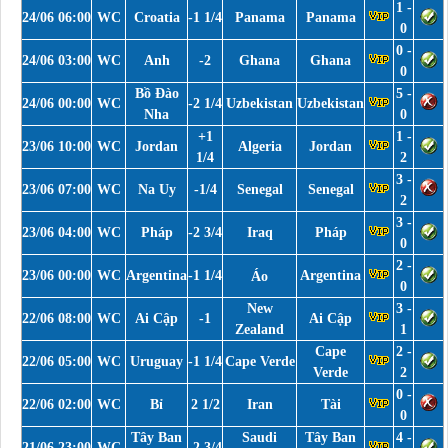
1 -
24/06 06:00
WC
Croatia
-1 1/4
Panama
Panama
0
0 -
24/06 03:00
WC
Anh
-2
Ghana
Ghana
0
Bồ Đào
5 -
24/06 00:00
WC
-2 1/4
Uzbekistan
Uzbekistan
Nha
0
+1
1 -
23/06 10:00
WC
Jordan
Algeria
Jordan
1/4
2
3 -
23/06 07:00
WC
Na Uy
-1/4
Senegal
Senegal
2
3 -
23/06 04:00
WC
Pháp
-2 3/4
Iraq
Pháp
0
2 -
23/06 00:00
WC
Argentina
-1 1/4
Argentina
Áo
0
New
3 -
22/06 08:00
WC
Ai Cập
-1
Ai Cập
Zealand
1
Cape
2 -
22/06 05:00
WC
Uruguay
-1 1/4
Cape Verde
Verde
2
0 -
22/06 02:00
WC
Bỉ
2 1/2
Iran
Tài
0
Tây Ban
Saudi
Tây Ban
4 -
21/06 23:00
WC
-2 3/4