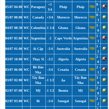
+1
0 -
05/07 04:00
WC
Paraguay
Pháp
Pháp
3/4
1
0 -
05/07 00:00
WC
Canada
+3/4
Morocco
Morocco
3
1 -
04/07 08:30
WC
Colombia
-1 1/4
Ghana
Ghana
0
1 -
04/07 05:00
WC
Argentina
-2
Cape Verde
Argentina
1
1 -
04/07 01:00
WC
Ai Cập
-1/4
Australia
Australia
1
2 -
03/07 10:00
WC
Thụy Sĩ
-1/2
Algeria
Algeria
0
Bồ Đào
2 -
03/07 06:00
WC
-3/4
Croatia
Croatia
Nha
1
Tây Ban
Tây Ban
3 -
03/07 02:00
WC
-1 1/2
Áo
Nha
Nha
0
2 -
02/07 07:00
WC
Mỹ
-1 1/2
Bosnia
Mỹ
0
2 -
02/07 03:00
WC
Bỉ
-1/4
Senegal
Senegal
2