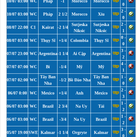
10/07 03:00
WC
Pháp
-1
Morocco
Morocco
0
2 -
10/07 03:00
WC
Pháp
2 1/2
Morocco
Xỉu
0
2 -
Sutjeska
Sutjeska
08/07 22:00
C1
Kairat
-2 1/4
Niksic
Niksic
1
0 -
08/07 03:00
WC
Thụy Sĩ
+1/4
Colombia
Thụy Sĩ
0
3 -
07/07 23:00
WC
Argentina
-1 1/4
Ai Cập
Argentina
2
4 -
07/07 07:00
WC
Bỉ
-1/4
Mỹ
Mỹ
1
Tây Ban
Tây Ban
1 -
07/07 02:00
WC
-1/2
Bồ Đào Nha
Nha
Nha
0
2 -
06/07 0:00
WC
Mexico
+1/4
Anh
Mexico
3
1 -
06/07 03:00
WC
Brazil
2 3/4
Na Uy
Tài
2
1 -
06/07 03:00
WC
Brazil
-3/4
Na Uy
Brazil
2
3 -
05/07 19:00
SWE
Kalmar
-1 1/4
Orgryte
Kalmar
0