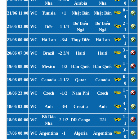
Nha
Arabia
Nha
0
0 -
21/06 11:00
WC
Tunisia
+1
Nhật Bản
Nhật Bản
4
Bờ Biển
Bờ Biển
2 -
21/06 03:00
WC
-1 1/4
Đức
Ngà
Ngà
1
5 -
21/06 00:00
WC
Hà Lan
-3/4
Thụy Điển
Hà Lan
1
3 -
20/06 07:30
WC
Brazil
-2 3/4
Haiti
Haiti
0
1 -
19/06 08:00
WC
Mexico
-1/2
Hàn Quốc
Hàn Quốc
0
6 -
19/06 05:00
WC
Canada
-1 1/2
Qatar
Canada
0
1 -
18/06 23:00
WC
Czech
-1/2
Nam Phi
Czech
1
4 -
18/06 03:00
WC
Anh
-3/4
Croatia
Anh
2
Bồ Đào
1 -
18/06 00:00
WC
2 1/2
DR Congo
Tài
Nha
1
3 -
17/06 08:00
WC
Argentina
-1
Algeria
Argentina
0