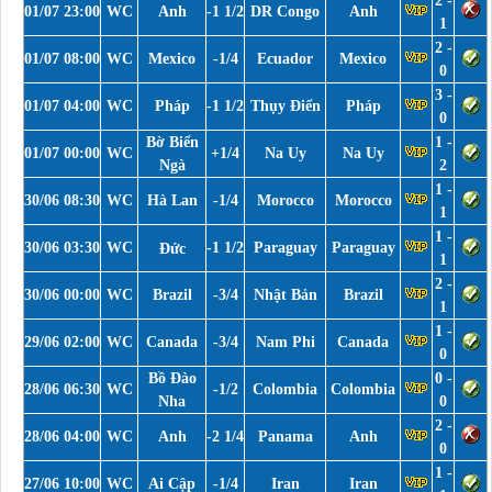
2 -
01/07 23:00
WC
Anh
-1 1/2
DR Congo
Anh
1
2 -
01/07 08:00
WC
Mexico
-1/4
Ecuador
Mexico
0
3 -
01/07 04:00
WC
Pháp
-1 1/2
Thụy Điển
Pháp
0
Bờ Biển
1 -
01/07 00:00
WC
+1/4
Na Uy
Na Uy
Ngà
2
1 -
30/06 08:30
WC
Hà Lan
-1/4
Morocco
Morocco
1
1 -
30/06 03:30
WC
-1 1/2
Paraguay
Paraguay
Đức
1
2 -
30/06 00:00
WC
Brazil
-3/4
Nhật Bản
Brazil
1
1 -
29/06 02:00
WC
Canada
-3/4
Nam Phi
Canada
0
Bồ Đào
0 -
28/06 06:30
WC
-1/2
Colombia
Colombia
Nha
0
2 -
28/06 04:00
WC
Anh
-2 1/4
Panama
Anh
0
1 -
27/06 10:00
WC
Ai Cập
-1/4
Iran
Iran