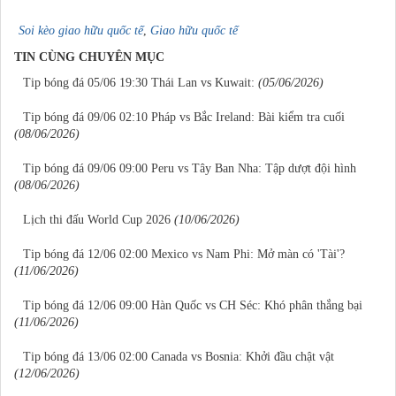
Soi kèo giao hữu quốc tế
,
Giao hữu quốc tế
TIN CÙNG CHUYÊN MỤC
Tip bóng đá 05/06 19:30 Thái Lan vs Kuwait:
(05/06/2026)
Tip bóng đá 09/06 02:10 Pháp vs Bắc Ireland: Bài kiểm tra cuối
(08/06/2026)
Tip bóng đá 09/06 09:00 Peru vs Tây Ban Nha: Tập dượt đội hình
(08/06/2026)
Lịch thi đấu World Cup 2026
(10/06/2026)
Tip bóng đá 12/06 02:00 Mexico vs Nam Phi: Mở màn có 'Tài'?
(11/06/2026)
Tip bóng đá 12/06 09:00 Hàn Quốc vs CH Séc: Khó phân thắng bại
(11/06/2026)
Tip bóng đá 13/06 02:00 Canada vs Bosnia: Khởi đầu chật vật
(12/06/2026)