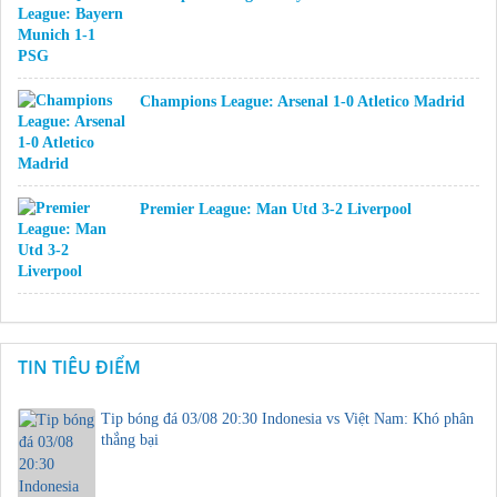
Champions League: Arsenal 1-0 Atletico Madrid
Premier League: Man Utd 3-2 Liverpool
TIN TIÊU ĐIỂM
Tip bóng đá 03/08 20:30 Indonesia vs Việt Nam: Khó phân
thắng bại