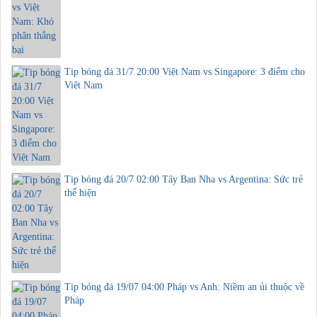
Tip bóng đá 31/7 20:00 Việt Nam vs Singapore: 3 điểm cho
Việt Nam
Tip bóng đá 20/7 02:00 Tây Ban Nha vs Argentina: Sức trẻ
thể hiện
Tip bóng đá 19/07 04:00 Pháp vs Anh: Niềm an ủi thuộc về
Pháp