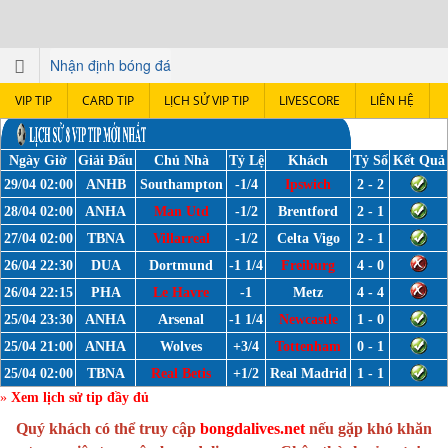
Nhận định bóng đá
VIP TIP
CARD TIP
LỊCH SỬ VIP TIP
LIVESCORE
LIÊN HỆ
Ngày Giờ
Giải Đấu
Chủ Nhà
Tỷ Lệ
Khách
Tỷ Số
Kết Quả
29/04 02:00
ANHB
Southampton
-1/4
Ipswich
2 - 2
28/04 02:00
ANHA
Man Utd
-1/2
Brentford
2 - 1
27/04 02:00
TBNA
Villarreal
-1/2
Celta Vigo
2 - 1
26/04 22:30
DUA
Dortmund
-1 1/4
Freiburg
4 - 0
26/04 22:15
PHA
Le Havre
-1
Metz
4 - 4
25/04 23:30
ANHA
Arsenal
-1 1/4
Newcastle
1 - 0
25/04 21:00
ANHA
Wolves
+3/4
Tottenham
0 - 1
25/04 02:00
TBNA
Real Betis
+1/2
Real Madrid
1 - 1
»
Xem l
ịch sử tip đầy đủ
Quý khách có thể truy cập
bongdalives.net
nếu gặp khó khăn