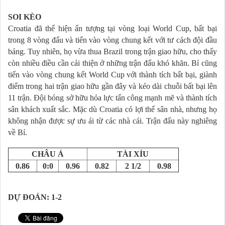
SOI KÈO
Croatia đã thể hiện ấn tượng tại vòng loại World Cup, bất bại
trong 8 vòng đấu và tiến vào vòng chung kết với tư cách đội đầu
bảng. Tuy nhiên, họ vừa thua Brazil trong trận giao hữu, cho thấy
còn nhiều điều cần cải thiện ở những trận đấu khó khăn. Bỉ cũng
tiến vào vòng chung kết World Cup với thành tích bất bại, giành
điểm trong hai trận giao hữu gần đây và kéo dài chuỗi bất bại lên
11 trận. Đội bóng sở hữu hỏa lực tấn công mạnh mẽ và thành tích
sân khách xuất sắc. Mặc dù Croatia có lợi thế sân nhà, nhưng họ
không nhận được sự ưu ái từ các nhà cái. Trận đấu này nghiêng
về Bỉ.
CHÂU Á
TÀI XỈU
0.86
0:0
0.96
0.82
2 1/2
0.98
DỰ ĐOÁN: 1-2