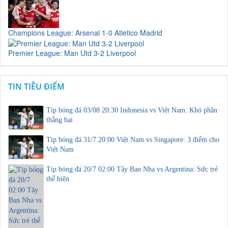
Champions League: Arsenal 1-0 Atletico Madrid
Premier League: Man Utd 3-2 Liverpool
TIN TIÊU ĐIỂM
Tip bóng đá 03/08 20:30 Indonesia vs Việt Nam: Khó phân
thắng bại
Tip bóng đá 31/7 20:00 Việt Nam vs Singapore: 3 điểm cho
Việt Nam
Tip bóng đá 20/7 02:00 Tây Ban Nha vs Argentina: Sức trẻ
thể hiện