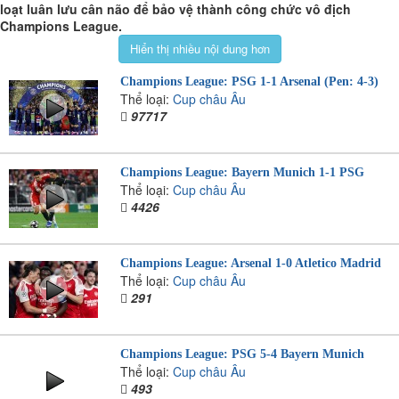
loạt luân lưu cân não để bảo vệ thành công chức vô địch
Champions League.
Hiển thị nhiều nội dung hơn
Champions League: PSG 1-1 Arsenal (Pen: 4-3)
Thể loại:
Cup châu Âu
97717
Champions League: Bayern Munich 1-1 PSG
Thể loại:
Cup châu Âu
4426
Champions League: Arsenal 1-0 Atletico Madrid
Thể loại:
Cup châu Âu
291
Champions League: PSG 5-4 Bayern Munich
Thể loại:
Cup châu Âu
493