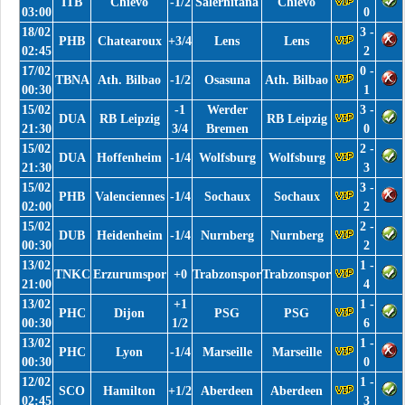
ITB
Chievo
-1/2
Salernitana
Chievo
03:00
0
18/02
3 -
PHB
Chatearoux
+3/4
Lens
Lens
02:45
2
17/02
0 -
TBNA
Ath. Bilbao
-1/2
Osasuna
Ath. Bilbao
00:30
1
15/02
-1
Werder
3 -
DUA
RB Leipzig
RB Leipzig
21:30
3/4
Bremen
0
15/02
2 -
DUA
Hoffenheim
-1/4
Wolfsburg
Wolfsburg
21:30
3
15/02
3 -
PHB
Valenciennes
-1/4
Sochaux
Sochaux
02:00
2
15/02
2 -
DUB
Heidenheim
-1/4
Nurnberg
Nurnberg
00:30
2
13/02
1 -
TNKC
Erzurumspor
+0
Trabzonspor
Trabzonspor
21:00
4
13/02
+1
1 -
PHC
Dijon
PSG
PSG
00:30
1/2
6
13/02
1 -
PHC
Lyon
-1/4
Marseille
Marseille
00:30
0
12/02
1 -
SCO
Hamilton
+1/2
Aberdeen
Aberdeen
02:45
3