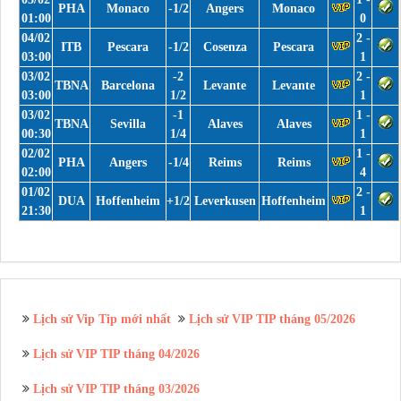
PHA
Monaco
-1/2
Angers
Monaco
01:00
0
04/02
2 -
ITB
Pescara
-1/2
Cosenza
Pescara
03:00
1
03/02
-2
2 -
TBNA
Barcelona
Levante
Levante
03:00
1/2
1
03/02
-1
1 -
TBNA
Sevilla
Alaves
Alaves
00:30
1/4
1
02/02
1 -
PHA
Angers
-1/4
Reims
Reims
02:00
4
01/02
2 -
DUA
Hoffenheim
+1/2
Leverkusen
Hoffenheim
21:30
1
Lịch sử Vip Tip mới nhất
Lịch sử VIP TIP tháng 05/2026
Lịch sử VIP TIP tháng 04/2026
Lịch sử VIP TIP tháng 03/2026