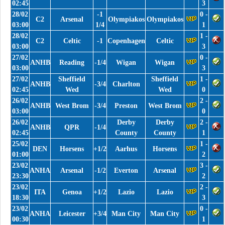
02:45
3
28/02
-1
0 -
C2
Arsenal
Olympiakos
Olympiakos
03:00
1/4
1
28/02
1 -
C2
Celtic
-1
Copenhagen
Celtic
03:00
3
27/02
0 -
ANHB
Reading
-1/4
Wigan
Wigan
03:00
3
27/02
Sheffield
Sheffield
1 -
ANHB
-3/4
Charlton
02:45
Wed
Wed
0
26/02
2 -
ANHB
West Brom
-3/4
Preston
West Brom
03:00
0
26/02
Derby
Derby
2 -
ANHB
QPR
-1/4
02:45
County
County
1
25/02
1 -
DEN
Horsens
+1/2
Aarhus
Horsens
01:00
2
23/02
3 -
ANHA
Arsenal
-1/2
Everton
Arsenal
23:30
2
23/02
2 -
ITA
Genoa
+1/2
Lazio
Lazio
18:30
3
23/02
0 -
ANHA
Leicester
+3/4
Man City
Man City
00:30
1