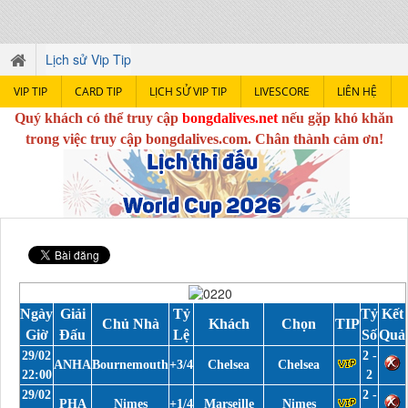
Lịch sử Vip Tip
VIP TIP
CARD TIP
LỊCH SỬ VIP TIP
LIVESCORE
LIÊN HỆ
Quý khách có thể truy cập
bongdalives.net
nếu gặp khó khăn
trong việc truy cập bongdalives.com. Chân thành cảm ơn!
Ngày
Giải
Tỷ
Tỷ
Kết
Chủ Nhà
Khách
Chọn
TIP
Giờ
Đấu
Lệ
Số
Quả
29/02
2 -
ANHA
Bournemouth
+3/4
Chelsea
Chelsea
22:00
2
29/02
2 -
PHA
Nimes
+1/4
Marseille
Nimes