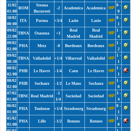
11/02
Steaua
0 -
ROM
-2
Academica
Academica
01:00
Bucuresti
0
10/02
0 -
ITA
Parma
+3/4
Lazio
Lazio
00:00
1
09/02
Real
Real
1 -
TBNA
Osasuna
+1
22:00
Madrid
Madrid
4
09/02
1 -
PHA
Metz
-0
Bordeaux
Bordeaux
02:00
2
09/02
1 -
TBNA
Valladolid
+1/4
Villarreal
Valladolid
00:30
1
08/02
1 -
PHB
Le Havre
-1/4
Caen
Le Havre
02:00
1
08/02
1 -
PHB
Sochaux
-1/2
Le Mans
Sochaux
02:00
0
07/02
-1
3 -
TBNC
Real Madrid
Sociedad
Sociedad
01:00
1/4
4
06/02
0 -
PHA
Toulouse
+1/4
Strasbourg
Strasbourg
01:00
1
05/02
1 -
PHA
Lille
-1/2
Rennes
Rennes
01:00
0
05/02
1 -