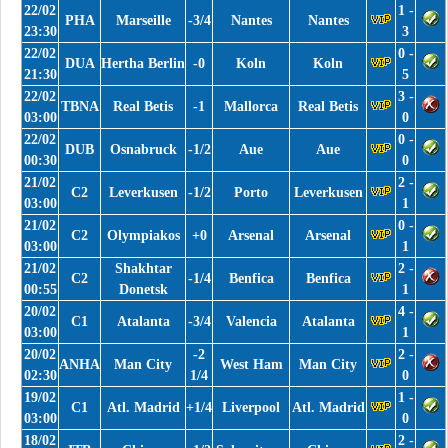
22/02
1 -
PHA
Marseille
-3/4
Nantes
Nantes
23:30
3
22/02
0 -
DUA
Hertha Berlin
-0
Koln
Koln
21:30
5
22/02
3 -
TBNA
Real Betis
-1
Mallorca
Real Betis
03:00
0
22/02
0 -
DUB
Osnabruck
-1/2
Aue
Aue
00:30
0
21/02
2 -
C2
Leverkusen
-1/2
Porto
Leverkusen
03:00
1
21/02
0 -
C2
Olympiakos
+0
Arsenal
Arsenal
03:00
1
21/02
Shakhtar
2 -
C2
-1/4
Benfica
Benfica
00:55
Donetsk
1
20/02
4 -
C1
Atalanta
-3/4
Valencia
Atalanta
03:00
1
20/02
-2
2 -
ANHA
Man City
West Ham
Man City
02:30
1/4
0
19/02
1 -
C1
Atl. Madrid
+1/4
Liverpool
Atl. Madrid
03:00
0
18/02
2 -