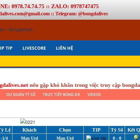
E: 0978.74.74.75 :: ZALO: 0978747475
dalives.com@gmail.com :: Telegram: @bongdalives
IP TIP
LIVESCORE
LIÊN HỆ
gdalives.net
nếu gặp khó khăn trong việc truy cập bongda
DỰ ĐOÁN TỶ SỐ
TRỰC TIẾP BÓNG ĐÁ
VIDEOS
Tỷ Lệ
Khách
Chọn
TIP
Tỷ Số
Kết 
-1/4
Man Utd
Man Utd
0 - 0