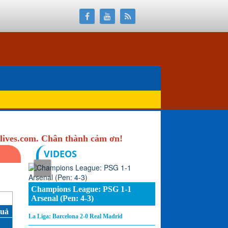
lives.com. Chân thành cảm ơn!
VIDEOS
Champions League: PSG 1-1
Arsenal (Pen: 4-3)
Quả
La Liga: Barcelona 2-0 Real Madrid