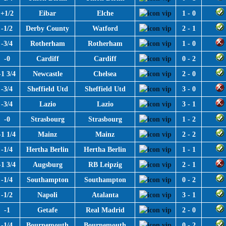
+1/2
Eibar
Elche
1 - 0
-1/2
Derby County
Watford
2 - 1
-3/4
Rotherham
Rotherham
1 - 0
-0
Cardiff
Cardiff
0 - 2
-1 3/4
Newcastle
Chelsea
2 - 0
-3/4
Sheffield Utd
Sheffield Utd
3 - 0
-3/4
Lazio
Lazio
3 - 1
-0
Strasbourg
Strasbourg
1 - 2
-1 1/4
Mainz
Mainz
2 - 2
-1/4
Hertha Berlin
Hertha Berlin
1 - 1
-1 3/4
Augsburg
RB Leipzig
2 - 1
-1/4
Southampton
Southampton
0 - 2
-1/2
Napoli
Atalanta
3 - 1
-1
Getafe
Real Madrid
2 - 0
-1/4
Bournemouth
Bournemouth
0 - 2