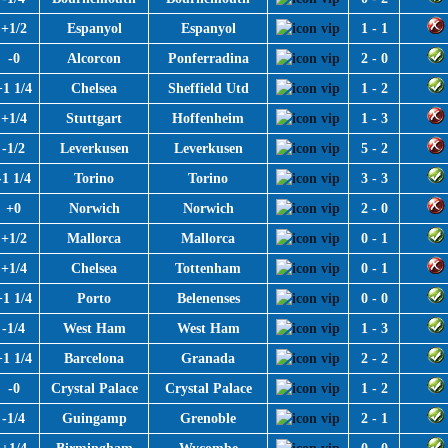
+1/2
Espanyol
Espanyol
1 - 1
-0
Alcorcon
Ponferradina
2 - 0
+1 1/4
Chelsea
Sheffield Utd
1 - 2
+1/4
Stuttgart
Hoffenheim
1 - 3
-1/2
Leverkusen
Leverkusen
5 - 2
-1 1/4
Torino
Torino
3 - 3
+0
Norwich
Norwich
2 - 0
+1/2
Mallorca
Mallorca
0 - 1
+1/4
Chelsea
Tottenham
0 - 1
+1 1/4
Porto
Belenenses
0 - 0
-1/4
West Ham
West Ham
1 - 3
+1 1/4
Barcelona
Granada
2 - 2
-0
Crystal Palace
Crystal Palace
1 - 2
-1/4
Guingamp
Grenoble
2 - 1