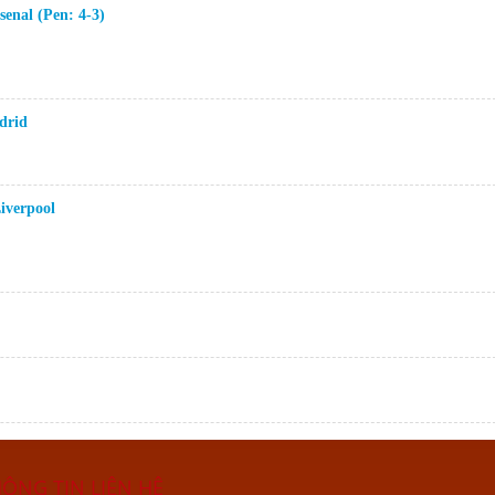
enal (Pen: 4-3)
drid
iverpool
ÔNG TIN LIÊN HỆ