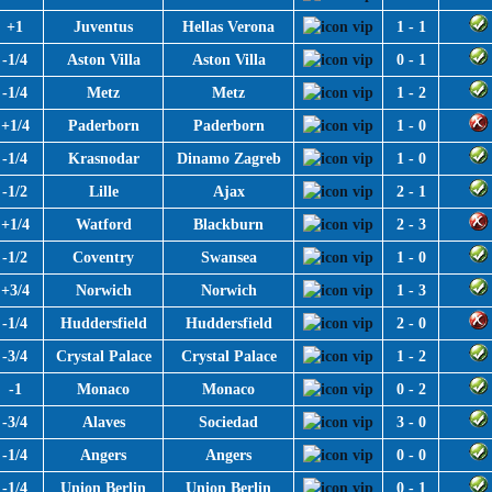
+1
Juventus
Hellas Verona
1 - 1
-1/4
Aston Villa
Aston Villa
0 - 1
-1/4
Metz
Metz
1 - 2
+1/4
Paderborn
Paderborn
1 - 0
-1/4
Krasnodar
Dinamo Zagreb
1 - 0
-1/2
Lille
Ajax
2 - 1
+1/4
Watford
Blackburn
2 - 3
-1/2
Coventry
Swansea
1 - 0
+3/4
Norwich
Norwich
1 - 3
-1/4
Huddersfield
Huddersfield
2 - 0
-3/4
Crystal Palace
Crystal Palace
1 - 2
-1
Monaco
Monaco
0 - 2
-3/4
Alaves
Sociedad
3 - 0
-1/4
Angers
Angers
0 - 0
-1/4
Union Berlin
Union Berlin
0 - 1