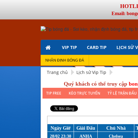
HOTLIN
Email: bong
VIP TIP
CARD TIP
LỊCH SỬ V
NHẬN ĐỊNH BÓNG ĐÁ
Trang chủ
Lịch sử Vip Tip
Quý khách có thể truy cập
bon
TIP FREE
KÈO TRỰC TUYẾN
TỶ LỆ TRẬN ĐẤU
Ngày Giờ
Giải Đấu
Chủ Nhà
28/02 23:30
ANHA
Chelsea