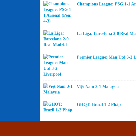
Champions League: PSG 1-1 Ars
La Liga: Barcelona 2-0 Real Ma
Premier League: Man Utd 3-2 L
Việt Nam 3-1 Malaysia
GHQT: Brazil 1-2 Pháp
TH