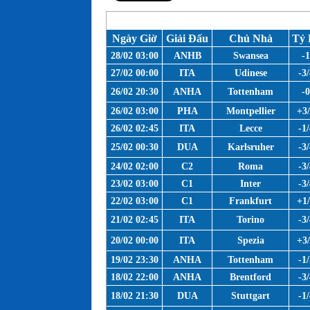
Ngày Giờ
Giải Đấu
Chủ Nhà
Tỷ 
28/02 03:00
ANHB
Swansea
-
27/02 00:00
ITA
Udinese
-3/
26/02 20:30
ANHA
Tottenham
-
26/02 03:00
PHA
Montpellier
+3
26/02 02:45
ITA
Lecce
-1/
25/02 00:30
DUA
Karlsruher
-3/
24/02 02:00
C2
Roma
-3/
23/02 03:00
C1
Inter
-3/
22/02 03:00
C1
Frankfurt
+1
21/02 02:45
ITA
Torino
-3/
20/02 00:00
ITA
Spezia
+3
19/02 23:30
ANHA
Tottenham
-1/
18/02 22:00
ANHA
Brentford
-3/
18/02 21:30
DUA
Stuttgart
-1/