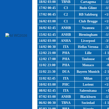
18/02 03:00
TBNB
Cartagena
-1/
17/02 00:45
C3
Bodo Glimt
-1/
17/02 00:45
C2
RB Salzburg
+1
16/02 03:00
C1
Club Brugge
+1
16/02 02:45
ANHB
Swansea
-3/
15/02 02:45
ANHB
Birmingham
-1/
14/02 03:00
ANHA
Liverpool
-3/
14/02 00:30
ITA
Hellas Verona
-3/
12/02 21:00
PHA
Lille
-1 1
12/02 17:00
PHA
Toulouse
+
11/02 23:00
PHA
Monaco
-
11/02 21:30
DUA
Bayern Munich
-2 1
11/02 02:45
ITA
Milan
-1/
10/02 03:00
PHC
Lorient
+1
08/02 02:45
ITA
Salernitana
+
07/02 03:00
ANHB
Blackburn
-1/
06/02 00:30
TBNA
Sociedad
-1 1
05/02 21:00
PHA
Ajaccio
-