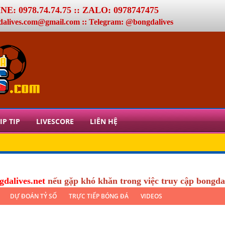
E: 0978.74.74.75 :: ZALO: 0978747475
dalives.com@gmail.com :: Telegram: @bongdalives
IP TIP
LIVESCORE
LIÊN HỆ
gdalives.net
nếu gặp khó khăn trong việc truy cập bongda
DỰ ĐOÁN TỶ SỐ
TRỰC TIẾP BÓNG ĐÁ
VIDEOS