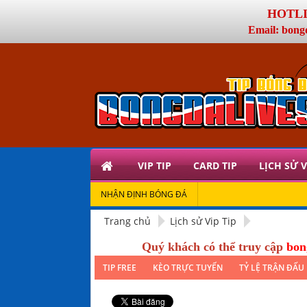
HOTLIN
Email: bong
VIP TIP
CARD TIP
LỊCH SỬ V
NHẬN ĐỊNH BÓNG ĐÁ
Trang chủ
Lịch sử Vip Tip
Quý khách có thể truy cập
bon
TIP FREE
KÈO TRỰC TUYẾN
TỶ LỆ TRẬN ĐẤU