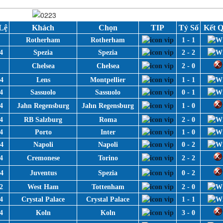
Lệ
Khách
Chọn
TIP
Tỷ Số
Kết 
1
Rotherham
Rotherham
1 - 1
4
Spezia
Spezia
2 - 2
0
Chelsea
Chelsea
2 - 0
/4
Lens
Montpellier
1 - 1
4
Sassuolo
Sassuolo
0 - 1
4
Jahn Regensburg
Jahn Regensburg
1 - 0
4
RB Salzburg
Roma
2 - 0
4
Porto
Inter
1 - 0
/4
Napoli
Napoli
0 - 2
4
Cremonese
Torino
2 - 2
/4
Juventus
Spezia
0 - 2
2
West Ham
Tottenham
2 - 0
4
Crystal Palace
Crystal Palace
1 - 1
4
Koln
Koln
3 - 0