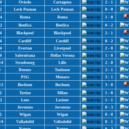
4
Oviedo
Cartagena
2 - 1
2
Lech Poznan
Lech Poznan
0 - 0
/4
Roma
Roma
1 - 0
/2
Benfica
Benfica
0 - 2
4
Blackpool
Blackpool
2 - 1
4
Cardiff
Cardiff
0 - 2
4
Everton
Liverpool
2 - 0
4
Salernitana
Hellas Verona
1 - 0
/4
Strasbourg
Lille
2 - 0
0
Rennes
Toulouse
3 - 1
0
PSG
Monaco
3 - 1
/2
Bochum
Bochum
3 - 0
2
Torino
Milan
1 - 0
/2
Lens
Lorient
1 - 1
1
Juventus
Juventus
0 - 3
2
Wigan
Wigan
0 - 0
/4
Valladolid
Valladolid
0 - 1
0
Nantes
Nantes
0 - 2