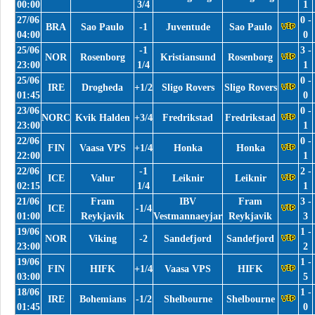
00:00
3/4
1
27/06
0 -
BRA
Sao Paulo
-1
Juventude
Sao Paulo
04:00
0
25/06
-1
3 -
NOR
Rosenborg
Kristiansund
Rosenborg
23:00
1/4
1
25/06
0 -
IRE
Drogheda
+1/2
Sligo Rovers
Sligo Rovers
01:45
0
23/06
0 -
NORC
Kvik Halden
+3/4
Fredrikstad
Fredrikstad
23:00
1
22/06
0 -
FIN
Vaasa VPS
+1/4
Honka
Honka
22:00
1
22/06
-1
2 -
ICE
Valur
Leiknir
Leiknir
02:15
1/4
1
21/06
Fram
IBV
Fram
3 -
ICE
-1/4
01:00
Reykjavik
Vestmannaeyjar
Reykjavik
3
19/06
1 -
NOR
Viking
-2
Sandefjord
Sandefjord
23:00
2
19/06
1 -
FIN
HIFK
+1/4
Vaasa VPS
HIFK
03:00
5
18/06
1 -
IRE
Bohemians
-1/2
Shelbourne
Shelbourne
01:45
0