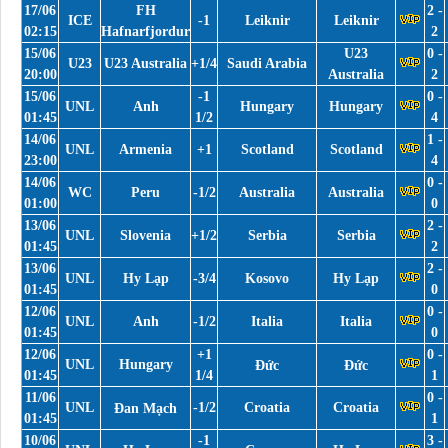
17/06
FH
2 -
ICE
-1
Leiknir
Leiknir
02:15
Hafnarfjordur
2
15/06
U23
0 -
U23
U23 Australia
+1/4
Saudi Arabia
20:00
Australia
2
15/06
-1
0 -
UNL
Anh
Hungary
Hungary
01:45
1/2
4
14/06
1 -
UNL
Armenia
+1
Scotland
Scotland
23:00
4
14/06
0 -
WC
Peru
-1/2
Australia
Australia
01:00
0
13/06
2 -
UNL
Slovenia
+1/2
Serbia
Serbia
01:45
2
13/06
2 -
UNL
Hy Lạp
-3/4
Kosovo
Hy Lạp
01:45
0
12/06
0 -
UNL
Anh
-1/2
Italia
Italia
01:45
0
12/06
+1
0 -
UNL
Hungary
Đức
Đức
01:45
1/4
1
11/06
0 -
UNL
-1/2
Croatia
Croatia
Đan Mạch
01:45
1
10/06
-1
3 -