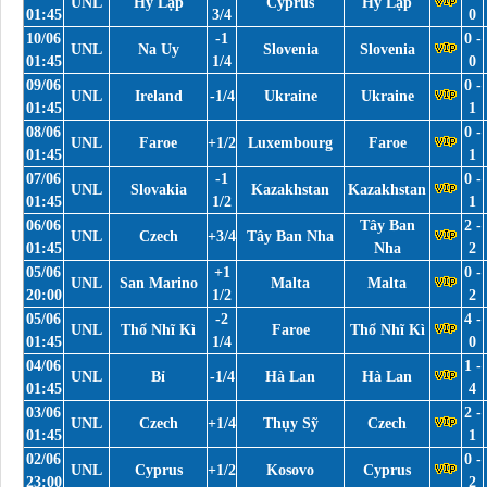
UNL
Hy Lạp
Cyprus
Hy Lạp
01:45
3/4
0
10/06
-1
0 -
UNL
Na Uy
Slovenia
Slovenia
01:45
1/4
0
09/06
0 -
UNL
Ireland
-1/4
Ukraine
Ukraine
01:45
1
08/06
0 -
UNL
Faroe
+1/2
Luxembourg
Faroe
01:45
1
07/06
-1
0 -
UNL
Slovakia
Kazakhstan
Kazakhstan
01:45
1/2
1
06/06
Tây Ban
2 -
UNL
Czech
+3/4
Tây Ban Nha
01:45
Nha
2
05/06
+1
0 -
UNL
San Marino
Malta
Malta
20:00
1/2
2
05/06
-2
4 -
UNL
Thổ Nhĩ Kì
Faroe
Thổ Nhĩ Kì
01:45
1/4
0
04/06
1 -
UNL
Bỉ
-1/4
Hà Lan
Hà Lan
01:45
4
03/06
2 -
UNL
Czech
+1/4
Thụy Sỹ
Czech
01:45
1
02/06
0 -
UNL
Cyprus
+1/2
Kosovo
Cyprus
23:00
2