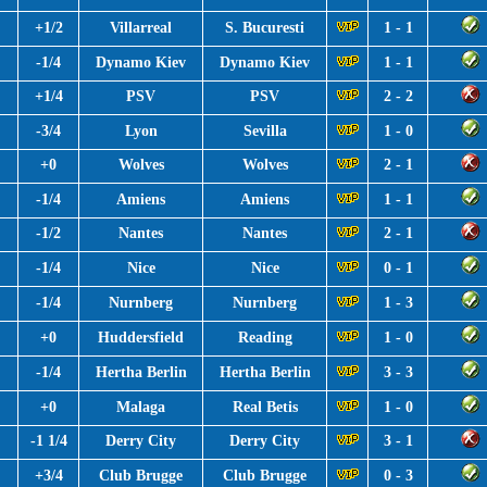
+1/2
Villarreal
S. Bucuresti
1 - 1
-1/4
Dynamo Kiev
Dynamo Kiev
1 - 1
+1/4
PSV
PSV
2 - 2
-3/4
Lyon
Sevilla
1 - 0
+0
Wolves
Wolves
2 - 1
-1/4
Amiens
Amiens
1 - 1
-1/2
Nantes
Nantes
2 - 1
-1/4
Nice
Nice
0 - 1
-1/4
Nurnberg
Nurnberg
1 - 3
+0
Huddersfield
Reading
1 - 0
-1/4
Hertha Berlin
Hertha Berlin
3 - 3
+0
Malaga
Real Betis
1 - 0
-1 1/4
Derry City
Derry City
3 - 1
+3/4
Club Brugge
Club Brugge
0 - 3