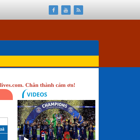
lives.com. Chân thành cảm ơn!
VIDEOS
uả