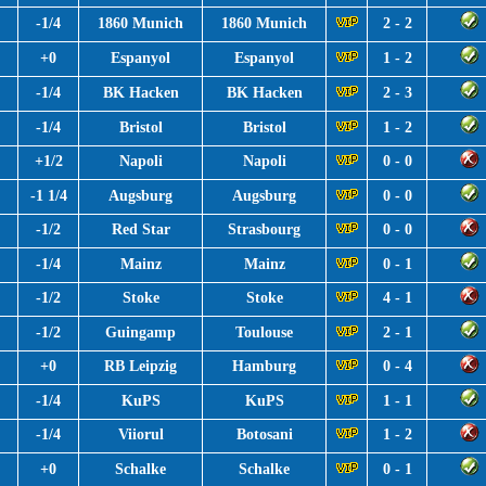
-1/4
1860 Munich
1860 Munich
2 - 2
+0
Espanyol
Espanyol
1 - 2
-1/4
BK Hacken
BK Hacken
2 - 3
-1/4
Bristol
Bristol
1 - 2
+1/2
Napoli
Napoli
0 - 0
-1 1/4
Augsburg
Augsburg
0 - 0
-1/2
Red Star
Strasbourg
0 - 0
-1/4
Mainz
Mainz
0 - 1
-1/2
Stoke
Stoke
4 - 1
-1/2
Guingamp
Toulouse
2 - 1
+0
RB Leipzig
Hamburg
0 - 4
-1/4
KuPS
KuPS
1 - 1
-1/4
Viiorul
Botosani
1 - 2
+0
Schalke
Schalke
0 - 1