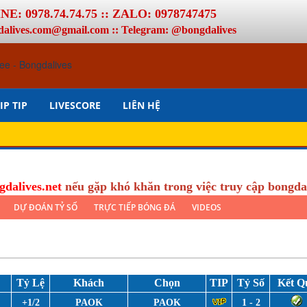
E: 0978.74.74.75 :: ZALO: 0978747475
dalives.com@gmail.com :: Telegram: @bongdalives
IP TIP
LIVESCORE
LIÊN HỆ
gdalives.net
nếu gặp khó khăn trong việc truy cập bongda
DỰ ĐOÁN TỶ SỐ
TRỰC TIẾP BÓNG ĐÁ
VIDEOS
Tỷ Lệ
Khách
Chọn
TIP
Tỷ Số
Kết Q
+1/2
PAOK
PAOK
1 - 2