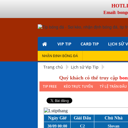
HOTLIN
Email: bong
VIP TIP
CARD TIP
LỊCH SỬ V
NHẬN ĐỊNH BÓNG ĐÁ
Trang chủ
Lịch sử Vip Tip
Quý khách có thể truy cập
bon
TIP FREE
KÈO TRỰC TUYẾN
TỶ LỆ TRẬN ĐẤU
Ngày Giờ
Giải Đấu
Chủ Nhà
30/09 00:00
C2
Slovan