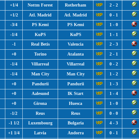
+1/4
Nottm Forest
Rotherham
2 - 2
+1/2
Atl. Madrid
Atl. Madrid
0 - 1
-3/4
PS Kemi
PS Kemi
1 - 0
-1/4
KuPS
KuPS
1 - 1
-1
Real Betis
Valencia
2 - 3
+0
Torino
Atalanta
2 - 1
-1/4
Villarreal
Villarreal
0 - 2
-1/4
Man City
Man City
1 - 2
+0
Pandurii
Pandurii
1 - 3
+0
Aalesund
IK Start
1 - 4
+0
Girona
Huesca
1 - 0
-1/2
Reus
Reus
0 - 0
-1 1/2
Luxembourg
Bulgaria
4 - 3
+1 1/4
Latvia
Andorra
0 - 1