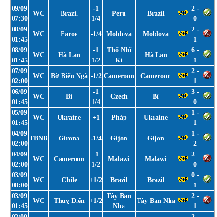
09/09
-1
2 -
WC
Brazil
Peru
Brazil
07:30
1/4
0
08/09
2 -
WC
Faroe
-1/4
Moldova
Moldova
01:45
1
08/09
-1
Thổ Nhĩ
6 -
WC
Hà Lan
Hà Lan
01:45
1/2
Kì
1
07/09
2 -
WC
Bờ Biển Ngà
-1/2
Cameroon
Cameroon
02:00
1
06/09
-1
3 -
WC
Bỉ
Czech
Bỉ
01:45
1/4
0
05/09
1 -
WC
Ukraine
+1
Pháp
Ukraine
01:45
1
04/09
1 -
TBNB
Girona
-1/4
Gijon
Gijon
02:00
2
04/09
-1
2 -
WC
Cameroon
Malawi
Malawi
02:00
1/2
0
03/09
0 -
WC
Chile
+1/2
Brazil
Brazil
08:00
1
03/09
Tây Ban
2 -
WC
Thuỵ Điển
+1/2
Tây Ban Nha
01:45
Nha
1
02/09
2 -