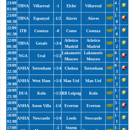
23/09
4 -
TBNA
Villarreal
-1
Elche
Villarreal
03:00
1
23/09
1 -
TBNA
Espanyol
-1/2
Alaves
Alaves
00:30
0
22/09
2 -
ITB
Cosenza
-0
Como
Cosenza
01:30
0
22/09
Atletico
Atletico
1 -
TBNA
Getafe
+3/4
00:30
Madrid
Madrid
2
20/09
Lokomotiv
Lokomotiv
0 -
NGA
Ural
+1/2
20:30
Moscow
Moscow
0
19/09
0 -
ANHA
Tottenham
+3/4
Chelsea
Tottenham
22:30
3
19/09
1 -
ANHA
West Ham
+1/4
Man Utd
Man Utd
20:00
2
18/09
1 -
DUA
Koln
+1/2
RB Leipzig
Koln
23:30
1
18/09
3 -
ANHA
Aston Villa
-1/4
Everton
Everton
23:30
0
18/09
1 -
ANHA
Newcastle
+1/4
Leeds
Newcastle
02:00
1
17/09
-1
Sturm
1 -