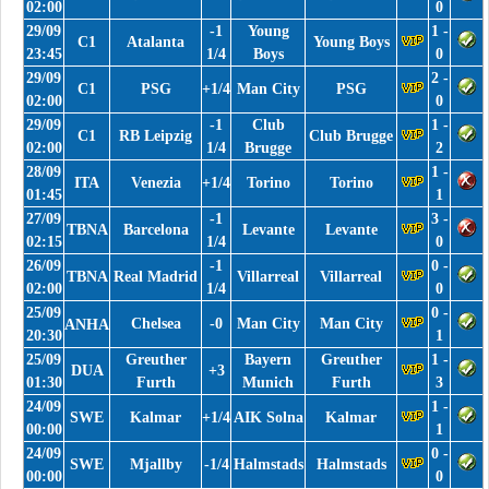
02:00
0
29/09
-1
Young
1 -
C1
Atalanta
Young Boys
23:45
1/4
Boys
0
29/09
2 -
C1
PSG
+1/4
Man City
PSG
02:00
0
29/09
-1
Club
1 -
C1
RB Leipzig
Club Brugge
02:00
1/4
Brugge
2
28/09
1 -
ITA
Venezia
+1/4
Torino
Torino
01:45
1
27/09
-1
3 -
TBNA
Barcelona
Levante
Levante
02:15
1/4
0
26/09
-1
0 -
TBNA
Real Madrid
Villarreal
Villarreal
02:00
1/4
0
25/09
0 -
Chelsea
-0
Man City
Man City
ANHA
20:30
1
25/09
Greuther
Bayern
Greuther
1 -
DUA
+3
01:30
Furth
Munich
Furth
3
24/09
1 -
SWE
Kalmar
+1/4
AIK Solna
Kalmar
00:00
1
24/09
0 -
SWE
Mjallby
-1/4
Halmstads
Halmstads
00:00
0