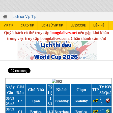
Lịch sử Vip Tip
VIP TIP
CARD TIP
LỊCH SỬ VIP TIP
LIVESCORE
LIÊN HỆ
Quý khách có thể truy cập
bongdalives.net
nếu gặp khó khăn
trong việc truy cập bongdalives.com. Chân thành cảm ơn!
Ngày
Giải
Tỷ
Tỷ
Kết
Chủ Nhà
Khách
Chọn
TIP
Giờ
Đấu
Lệ
Số
Quả
30/09
-1
3 -
C2
Lyon
Brondby
Brondby
23:45
3/4
0
30/09
3 -
C1
Benfica
+1/4
Barcelona
Benfica