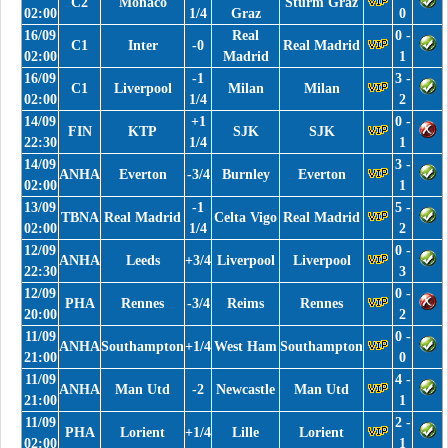
C2
Monaco
Sturm Graz
02:00
1/4
Graz
0
16/09
Real
0 -
C1
Inter
-0
Real Madrid
02:00
Madrid
1
16/09
-1
3 -
C1
Liverpool
Milan
Milan
02:00
1/4
2
14/09
+1
0 -
FIN
KTP
SJK
SJK
22:30
1/4
1
14/09
3 -
ANHA
Everton
-3/4
Burnley
Everton
02:00
1
13/09
-1
5 -
TBNA
Real Madrid
Celta Vigo
Real Madrid
02:00
1/4
2
12/09
0 -
ANHA
Leeds
+3/4
Liverpool
Liverpool
22:30
3
12/09
0 -
PHA
Rennes
-3/4
Reims
Rennes
20:00
2
11/09
0 -
ANHA
Southampton
+1/4
West Ham
Southampton
21:00
0
11/09
4 -
ANHA
Man Utd
-2
Newcastle
Man Utd
21:00
1
11/09
2 -
PHA
Lorient
+1/4
Lille
Lorient
02:00
1