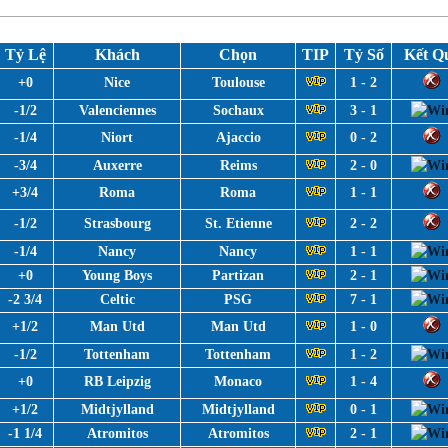
Tỷ Lệ
Khách
Chọn
TIP
Tỷ Số
Kết Q
+0
Nice
Toulouse
1 - 2
-1/2
Valenciennes
Sochaux
3 - 1
-1/4
Niort
Ajaccio
0 - 2
-3/4
Auxerre
Reims
2 - 0
+3/4
Roma
Roma
1 - 1
-1/2
Strasbourg
St. Etienne
2 - 2
-1/4
Nancy
Nancy
1 - 1
+0
Young Boys
Partizan
2 - 1
-2 3/4
Celtic
PSG
7 - 1
+1/2
Man Utd
Man Utd
1 - 0
-1/2
Tottenham
Tottenham
1 - 2
+0
RB Leipzig
Monaco
1 - 4
+1/2
Midtjylland
Midtjylland
0 - 1
-1 1/4
Atromitos
Atromitos
2 - 1