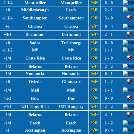
-1 1/4
Montpellier
Montpellier
0 - 0
+0
Middlesbrough
Leeds
2 - 1
-1 1/4
Southampton
Southampton
3 - 0
+1
Chelsea
Chelsea
0 - 4
+3/4
Dortmund
Dortmund
2 - 1
+0
Sodra
Trelleborgs
0 - 0
-1 1/2
Mỹ
Mỹ
1 - 1
-1/4
Costa Rica
Costa Rica
1 - 0
-1/2
Belarus
Belarus
2 - 2
-1/4
Numancia
Numancia
0 - 1
+0
Oviedo
Gimnastic
1 - 2
-1/4
Mali
Mali
1 - 1
+1/2
Đức
0 - 0
Đức
+1/4
U21 Thụy Điển
U21 Hungary
2 - 2
-1/4
Belarus
Belarus
4 - 1
-1/4
Czech
Czech
1 - 2
-1
Accrington
Accrington
0 - 4