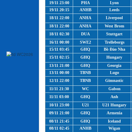
19/11 23:00
PHA
Lyon
19/11 20:15
ANHB
Leeds
18/11 22:00
ANHA
Liverpool
18/11 22:00
ANHA
West Brom
18/11 02:30
DUA
Stuttgart
16/11 00:00
SWE2
Trelleborgs
15/11 03:45
GHQ
Bồ Đào Nha
15/11 02:15
GHQ
Hungary
13/11 21:00
GHQ
Georgia
13/11 00:00
TBNB
Lugo
12/11 22:00
TBNB
Gimnastic
11/11 21:30
WC
Gabon
11/11 03:00
GHQ
Anh
10/11 23:00
U21
U21 Hungary
09/11 21:00
GHQ
Armenia
08/11 21:45
GHQ
Iceland
08/11 02:45
ANHB
Wigan