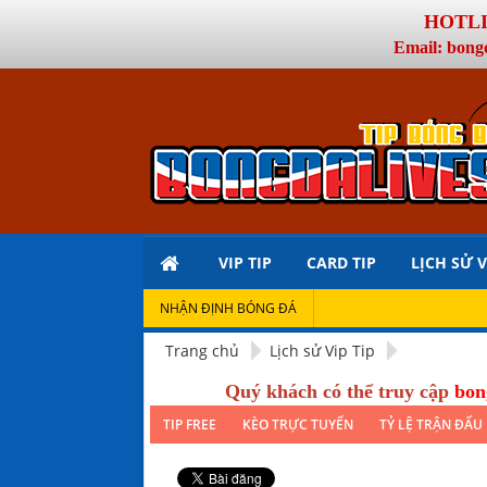
HOTLIN
Email: bong
VIP TIP
CARD TIP
LỊCH SỬ V
NHẬN ĐỊNH BÓNG ĐÁ
Trang chủ
Lịch sử Vip Tip
Quý khách có thể truy cập
bon
TIP FREE
KÈO TRỰC TUYẾN
TỶ LỆ TRẬN ĐẤU