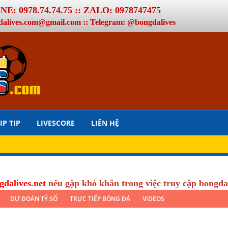
E: 0978.74.74.75 :: ZALO: 0978747475
dalives.com@gmail.com :: Telegram: @bongdalives
IP TIP
LIVESCORE
LIÊN HỆ
gdalives.net
nếu gặp khó khăn trong việc truy cập bongda
DỰ ĐOÁN TỶ SỐ
TRỰC TIẾP BÓNG ĐÁ
VIDEOS