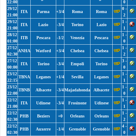
22:00
0
29/12
0 -
ITA
Parma
+3/4
Roma
Roma
21:00
2
29/12
1 -
ITA
Lazio
-3/4
Torino
Lazio
21:00
1
28/12
1 -
ITB
Pescara
-1/2
Venezia
Pescara
01:00
0
27/12
1 -
ANHA
Watford
+3/4
Chelsea
Chelsea
02:30
2
27/12
3 -
ITA
Torino
-3/4
Empoli
Torino
00:00
0
23/12
1 -
TBNA
Leganes
+1/4
Sevilla
Leganes
22:15
1
23/12
1 -
TBNB
Albacete
-3/4
Majadahonda
Albacete
22:00
0
22/12
1 -
ITA
Udinese
-3/4
Frosinone
Udinese
21:00
1
22/12
1 -
PHB
Beziers
+0
Orleans
Orleans
02:30
2
22/12
4 -
PHB
Auxerre
-1/4
Grenoble
Grenoble
02:30
0