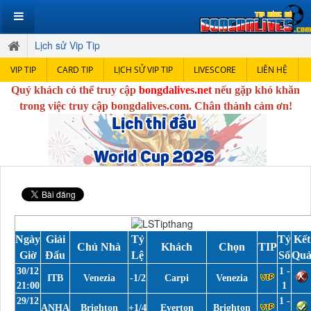
Lịch sử Vip Tip
VIP TIP
CARD TIP
LỊCH SỬ VIP TIP
LIVESCORE
LIÊN HỆ
Quý khách có thể truy cập
bongdalives.net
nếu gặp khó khăn
trong việc truy cập bongdalives.com. Chân thành cảm ơn!
Ngày
Giải
Tỷ
Tỷ
Kết
Chủ Nhà
Khách
Chọn
TIP
Giờ
Đấu
Lệ
Số
Qu
30/12
1 -
ITB
Venezia
-1/2
Carpi
Venezia
21:00
1
29/12
1 -
ANHA
Brighton
+1/4
Everton
Brighton