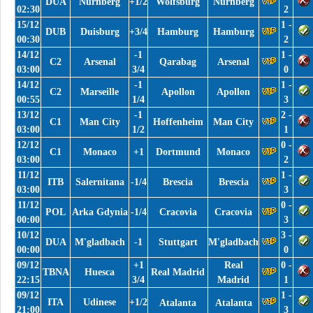
DUA
Nurnberg
+1/2
Wolfsburg
Nurnberg
02:30
2
15/12
1 -
DUB
Duisburg
+3/4
Hamburg
Hamburg
00:30
2
14/12
-1
1 -
C2
Arsenal
Qarabag
Arsenal
03:00
3/4
0
14/12
-1
1 -
C2
Marseille
Apollon
Apollon
00:55
1/4
3
13/12
-1
2 -
C1
Man City
Hoffenheim
Man City
03:00
1/2
1
12/12
0 -
C1
Monaco
+1
Dortmund
Monaco
03:00
2
11/12
1 -
ITB
Salernitana
-1/4
Brescia
Brescia
03:00
3
11/12
0 -
POL
Arka Gdynia
-1/4
Cracovia
Cracovia
00:00
3
10/12
3 -
DUA
M'gladbach
-1
Stuttgart
M'gladbach
00:00
0
09/12
+1
Real
0 -
TBNA
Huesca
Real Madrid
22:15
3/4
Madrid
1
09/12
1 -
ITA
Udinese
+1/2
Atalanta
Atalanta
21:00
3