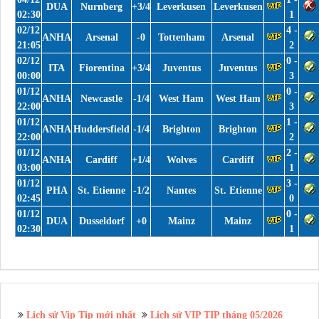
DUA
Nurnberg
+3/4
Leverkusen
Leverkusen
02:30
1
02/12
4 -
ANHA
Arsenal
-0
Tottenham
Arsenal
21:05
2
02/12
0 -
ITA
Fiorentina
+3/4
Juventus
Juventus
00:00
3
01/12
0 -
ANHA
Newcastle
-1/4
West Ham
West Ham
22:00
3
01/12
1 -
ANHA
Huddersfield
-1/4
Brighton
Brighton
22:00
2
01/12
2 -
ANHA
Cardiff
+1/4
Wolves
Cardiff
03:00
1
01/12
3 -
PHA
St. Etienne
-1/2
Nantes
St. Etienne
02:45
0
01/12
0 -
DUA
Dusseldorf
+0
Mainz
Mainz
02:30
1
Lịch sử Vip Tip mới nhất
Lịch sử VIP TIP tháng 05/2026