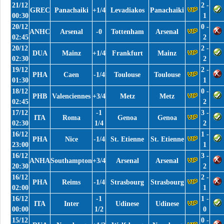
21/12
2 -
GREC
Panachaiki
+1/4
Levadiakos
Panachaiki
00:30
1
20/12
0 -
ANHC
Arsenal
-0
Tottenham
Arsenal
02:45
2
20/12
2 -
DUA
Mainz
+1/4
Frankfurt
Mainz
02:30
2
19/12
2 -
PHA
Caen
-1/4
Toulouse
Toulouse
01:30
1
18/12
0 -
PHB
Valenciennes
+3/4
Metz
Metz
02:45
2
17/12
-1
3 -
ITA
Roma
Genoa
Genoa
02:30
1/4
2
16/12
1 -
PHA
Nice
-1/4
St. Etienne
St. Etienne
23:00
1
16/12
3 -
ANHA
Southampton
+3/4
Arsenal
Arsenal
20:30
2
16/12
2 -
PHA
Reims
-1/4
Strasbourg
Strasbourg
02:00
1
16/12
-1
1 -
ITA
Inter
Udinese
Udinese
00:00
1/2
0
15/12
0 -