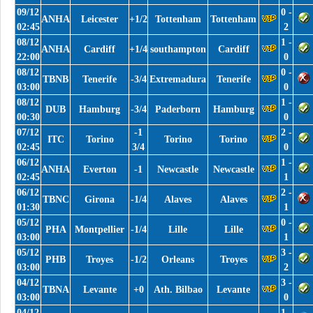
09/12
0 -
ANHA
Leicester
+1/2
Tottenham
Tottenham
02:45
2
08/12
1 -
ANHA
Cardiff
+1/4
southampton
Cardiff
22:00
0
08/12
0 -
TBNB
Tenerife
-3/4
Extremadura
Tenerife
03:00
0
08/12
1 -
DUB
Hamburg
-3/4
Paderborn
Hamburg
00:30
0
07/12
-1
2 -
ITC
Torino
Torino
Torino
02:45
3/4
0
06/12
1 -
ANHA
Everton
-1
Newcastle
Newcastle
02:45
1
06/12
2 -
TBNC
Girona
-1/4
Alaves
Alaves
01:30
1
05/12
0 -
PHA
Montpellier
-1/4
Lille
Lille
03:00
1
05/12
3 -
PHB
Troyes
-1/2
Orleans
Troyes
03:00
2
04/12
3 -
TBNA
Levante
+0
Ath. Bilbao
Levante
03:00
0
04/12
1 -