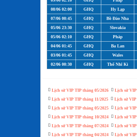
09/06 02:10
GHQ
Pháp
08/06 02:00
GHQ
Hy Lạp
07/06 00:45
GHQ
Bồ Đào Nha
05/06 23:30
GHQ
Slovakia
05/06 02:10
GHQ
Pháp
04/06 01:45
GHQ
Ba Lan
03/06 01:45
GHQ
Wales
02/06 00:30
GHQ
Thổ Nhĩ Kì
Lịch sử VIP TIP tháng 05/2026
Lịch sử VIP
Lịch sử VIP TIP tháng 11/2025
Lịch sử VIP
Lịch sử VIP TIP tháng 05/2025
Lịch sử VIP
Lịch sử VIP TIP tháng 10/2024
Lịch sử VIP
Lịch sử VIP TIP tháng 07/2024
Lịch sử VIP
Lịch sử VIP TIP tháng 04/2024
Lịch sử VIP