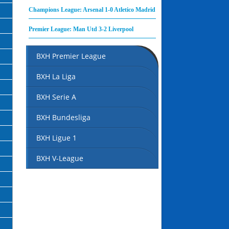
Champions League: Arsenal 1-0 Atletico Madrid
Premier League: Man Utd 3-2 Liverpool
BXH Premier League
BXH La Liga
BXH Serie A
BXH Bundesliga
BXH Ligue 1
BXH V-League