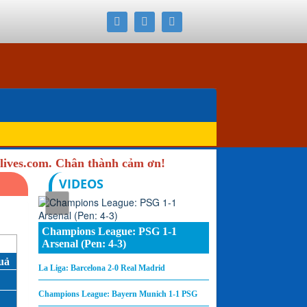
lives.com. Chân thành cảm ơn!
VIDEOS
Champions League: PSG 1-1
Arsenal (Pen: 4-3)
uả
La Liga: Barcelona 2-0 Real Madrid
Champions League: Bayern Munich 1-1 PSG