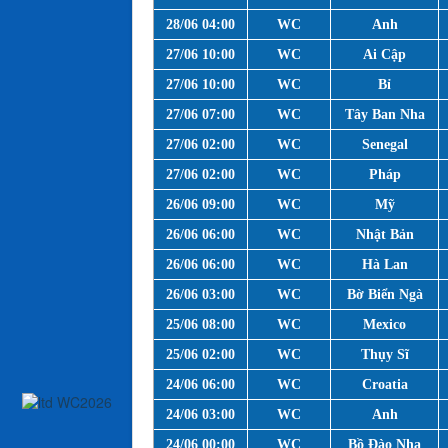
28/06 04:00
WC
Anh
27/06 10:00
WC
Ai Cập
27/06 10:00
WC
Bỉ
27/06 07:00
WC
Tây Ban Nha
27/06 02:00
WC
Senegal
27/06 02:00
WC
Pháp
26/06 09:00
WC
Mỹ
26/06 06:00
WC
Nhật Bản
26/06 06:00
WC
Hà Lan
26/06 03:00
WC
Bờ Biển Ngà
25/06 08:00
WC
Mexico
25/06 02:00
WC
Thụy Sĩ
24/06 06:00
WC
Croatia
24/06 03:00
WC
Anh
24/06 00:00
WC
Bồ Đào Nha