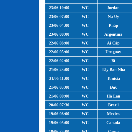
23/06 10:00
WC
Jordan
23/06 07:00
WC
Na Uy
23/06 04:00
WC
Pháp
23/06 00:00
WC
Argentina
22/06 08:00
WC
Ai Cập
22/06 05:00
WC
Uruguay
22/06 02:00
WC
Bỉ
21/06 23:00
WC
Tây Ban Nha
21/06 11:00
WC
Tunisia
21/06 03:00
WC
Đức
21/06 00:00
WC
Hà Lan
20/06 07:30
WC
Brazil
19/06 08:00
WC
Mexico
19/06 05:00
WC
Canada
18/06 23:00
WC
Czech