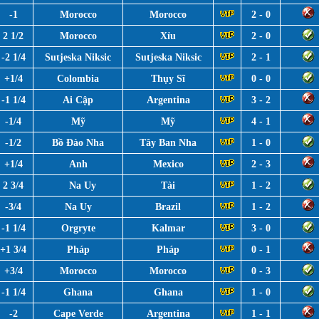
-1
Morocco
Morocco
2 - 0
2 1/2
Morocco
Xỉu
2 - 0
-2 1/4
Sutjeska Niksic
Sutjeska Niksic
2 - 1
+1/4
Colombia
Thụy Sĩ
0 - 0
-1 1/4
Ai Cập
Argentina
3 - 2
-1/4
Mỹ
Mỹ
4 - 1
-1/2
Bồ Đào Nha
Tây Ban Nha
1 - 0
+1/4
Anh
Mexico
2 - 3
2 3/4
Na Uy
Tài
1 - 2
-3/4
Na Uy
Brazil
1 - 2
-1 1/4
Orgryte
Kalmar
3 - 0
+1 3/4
Pháp
Pháp
0 - 1
+3/4
Morocco
Morocco
0 - 3
-1 1/4
Ghana
Ghana
1 - 0
-2
Cape Verde
Argentina
1 - 1