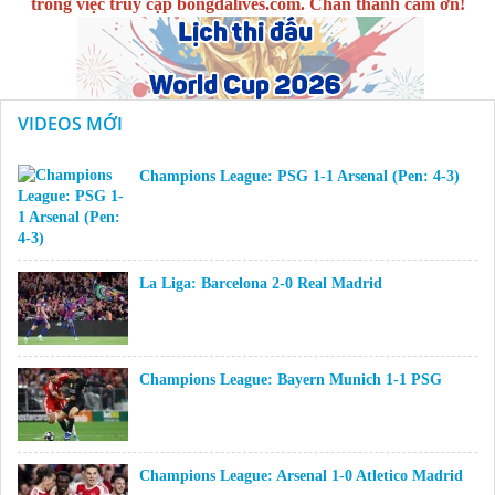
trong việc truy cập bongdalives.com. Chân thành cảm ơn!
VIDEOS MỚI
Champions League: PSG 1-1 Arsenal (Pen: 4-3)
La Liga: Barcelona 2-0 Real Madrid
Champions League: Bayern Munich 1-1 PSG
Champions League: Arsenal 1-0 Atletico Madrid