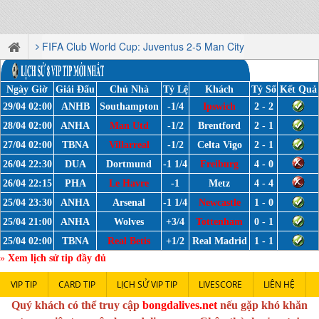
FIFA Club World Cup: Juventus 2-5 Man City
Ngày Giờ
Giải Đấu
Chủ Nhà
Tỷ Lệ
Khách
Tỷ Số
Kết Quả
29/04 02:00
ANHB
Southampton
-1/4
Ipswich
2 - 2
28/04 02:00
ANHA
Man Utd
-1/2
Brentford
2 - 1
27/04 02:00
TBNA
Villarreal
-1/2
Celta Vigo
2 - 1
26/04 22:30
DUA
Dortmund
-1 1/4
Freiburg
4 - 0
26/04 22:15
PHA
Le Havre
-1
Metz
4 - 4
25/04 23:30
ANHA
Arsenal
-1 1/4
Newcastle
1 - 0
25/04 21:00
ANHA
Wolves
+3/4
Tottenham
0 - 1
25/04 02:00
TBNA
Real Betis
+1/2
Real Madrid
1 - 1
»
Xem l
ịch sử tip đầy đủ
VIP TIP
CARD TIP
LỊCH SỬ VIP TIP
LIVESCORE
LIÊN HỆ
Quý khách có thể truy cập
bongdalives.net
nếu gặp khó khăn