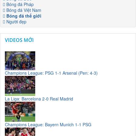
Bóng đá Pháp
Bóng đá Việt Nam
Bóng đá thế giới
Người đẹp
VIDEOS MỚI
Champions League: PSG 1-1 Arsenal (Pen: 4-3)
La Liga: Barcelona 2-0 Real Madrid
Champions League: Bayern Munich 1-1 PSG