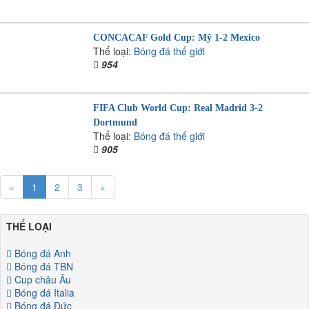
CONCACAF Gold Cup: Mỹ 1-2 Mexico
Thể loại:
Bóng đá thế giới
954
FIFA Club World Cup: Real Madrid 3-2
Dortmund
Thể loại:
Bóng đá thế giới
905
«
1
2
3
»
THỂ LOẠI
Bóng đá Anh
Bóng đá TBN
Cup châu Âu
Bóng đá Italia
Bóng đá Đức