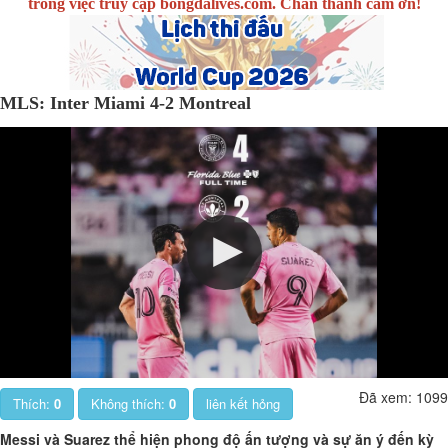
trong việc truy cập bongdalives.com. Chân thành cảm ơn!
MLS: Inter Miami 4-2 Montreal
Đã xem:
1099
Thích:
0
Không thích:
0
liên kết hỏng
Messi và Suarez thể hiện phong độ ấn tượng và sự ăn ý đến kỳ