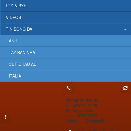
LTĐ & BXH
VIDEOS
TIN BÓNG ĐÁ
ANH
TÂY BAN NHA
CUP CHÂU ÂU
ITALIA
THẾ GIỚI
ĐỨC
Thông tin liên hệ
0978.74.74.75
bongdalives
PHÁP
Zalo: 0978747475
Telegram: @Bongdalives
VIỆT NAM
Chúng tôi trên mạng xã hội