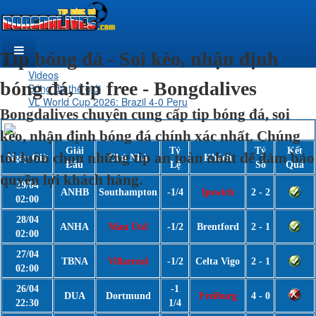
Tip bóng đá - Soi kèo, nhận định
Trang
Videos
bóng đá, tip free - Bongdalives
Bóng đá thế giới
chủ
VL World Cup 2026: Brazil 4-0 Peru
Bongdalives chuyên cung cấp tip bóng đá, soi
kèo, nhận định bóng đá chính xác nhất. Chúng
Giải
Tỷ
Tỷ
Kết
tôi luôn chọn những tip an toàn nhất để đảm bảo
Ngày Giờ
Chủ Nhà
Khách
Đấu
Lệ
Số
Quả
quyền lợi khách hàng.
29/04
ANHB
Southampton
-1/4
Ipswich
2 - 2
02:00
28/04
ANHA
Man Utd
-1/2
Brentford
2 - 1
02:00
27/04
TBNA
Villarreal
-1/2
Celta Vigo
2 - 1
02:00
26/04
-1
DUA
Dortmund
Freiburg
4 - 0
22:30
1/4