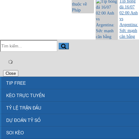
Tip bóng
đá 16/07
02:00 Anh
vs
Argentina:
Sức mạnh
cân bằng
Close
TIP FREE
KÈO TRỰC TUYẾN
TỶ LỆ TRẬN ĐẤU
DỰ ĐOÁN TỶ SỐ
SOI KÈO