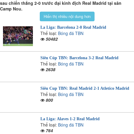
sau chiến thắng 2-0 trước đại kình địch Real Madrid tại sân
Camp Nou.
Hiển thị nhiều nội dung hơn
La Liga: Barcelona 2-0 Real Madrid
Thể loại:
Bóng đá TBN
50482
Siêu Cúp TBN: Barcelona 3-2 Real Madrid
Thể loại:
Bóng đá TBN
2638
Siêu Cup TBN: Real Madrid 2-1 Atletico Madrid
Thể loại:
Bóng đá TBN
800
La Liga: Alaves 1-2 Real Madrid
Thể loại:
Bóng đá TBN
764