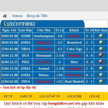
Videos
Bóng đá TBN
Ngày Giờ
Giải Đấu
Chủ Nhà
Tỷ Lệ
Khách
Tỷ Số
Kết Quả
29/04 02:00
ANHB
Southampton
-1/4
Ipswich
2 - 2
28/04 02:00
ANHA
Man Utd
-1/2
Brentford
2 - 1
27/04 02:00
TBNA
Villarreal
-1/2
Celta Vigo
2 - 1
26/04 22:30
DUA
Dortmund
-1 1/4
Freiburg
4 - 0
26/04 22:15
PHA
Le Havre
-1
Metz
4 - 4
25/04 23:30
ANHA
Arsenal
-1 1/4
Newcastle
1 - 0
25/04 21:00
ANHA
Wolves
+3/4
Tottenham
0 - 1
25/04 02:00
TBNA
Real Betis
+1/2
Real Madrid
1 - 1
»
Xem l
ịch sử tip đầy đủ
VIP TIP
CARD TIP
LỊCH SỬ VIP TIP
LIVESCORE
LIÊN HỆ
Quý khách có thể truy cập
bongdalives.net
nếu gặp khó khăn