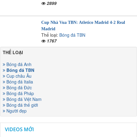
2899
Cup Nhà Vua TBN: Atletico Madrid 4-2 Real
Madrid
Thể loại:
Bóng đá TBN
1767
THỂ LOẠI
Bóng đá Anh
Bóng đá TBN
Cup châu Âu
Bóng đá Italia
Bóng đá Đức
Bóng đá Pháp
Bóng đá Việt Nam
Bóng đá thế giới
Người đẹp
VIDEOS MỚI