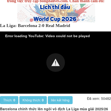
trong việc truy cập bongdalives.com. Chân thành cảm ơn!
La Liga: Barcelona 2-0 Real Madrid
Error loading YouTube: Video could not be played
Đã xem:
50482
Thích:
0
Không thích:
0
liên kết hỏng
Barcelona chính thức lên ngôi vô địch La Liga mùa giải 2025/26