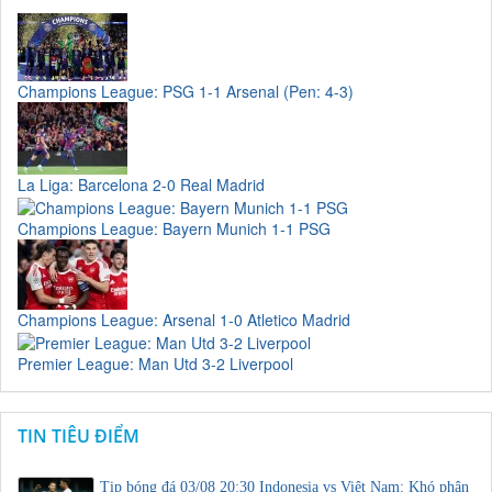
Champions League: PSG 1-1 Arsenal (Pen: 4-3)
La Liga: Barcelona 2-0 Real Madrid
Champions League: Bayern Munich 1-1 PSG
Champions League: Arsenal 1-0 Atletico Madrid
Premier League: Man Utd 3-2 Liverpool
TIN TIÊU ĐIỂM
Tip bóng đá 03/08 20:30 Indonesia vs Việt Nam: Khó phân