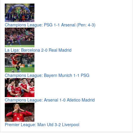
Champions League: PSG 1-1 Arsenal (Pen: 4-3)
La Liga: Barcelona 2-0 Real Madrid
Champions League: Bayern Munich 1-1 PSG
Champions League: Arsenal 1-0 Atletico Madrid
Premier League: Man Utd 3-2 Liverpool