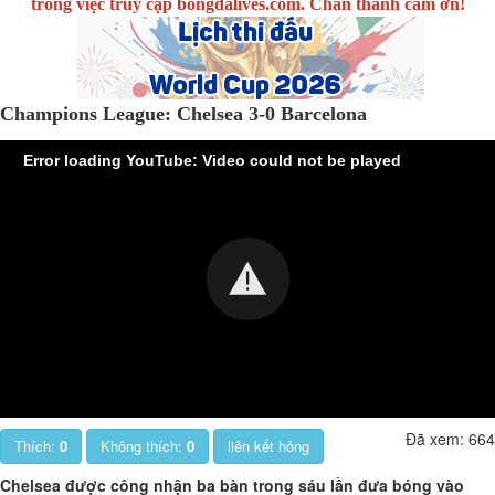
trong việc truy cập bongdalives.com. Chân thành cảm ơn!
Champions League: Chelsea 3-0 Barcelona
Error loading YouTube: Video could not be played
Đã xem:
664
Thích:
0
Không thích:
0
liên kết hỏng
Chelsea được công nhận ba bàn trong sáu lần đưa bóng vào