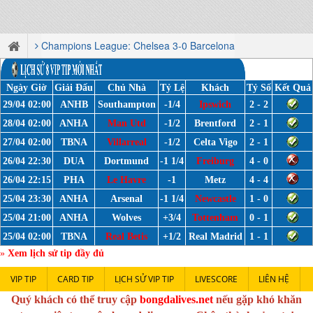
Champions League: Chelsea 3-0 Barcelona
Ngày Giờ
Giải Đấu
Chủ Nhà
Tỷ Lệ
Khách
Tỷ Số
Kết Quả
29/04 02:00
ANHB
Southampton
-1/4
Ipswich
2 - 2
28/04 02:00
ANHA
Man Utd
-1/2
Brentford
2 - 1
27/04 02:00
TBNA
Villarreal
-1/2
Celta Vigo
2 - 1
26/04 22:30
DUA
Dortmund
-1 1/4
Freiburg
4 - 0
26/04 22:15
PHA
Le Havre
-1
Metz
4 - 4
25/04 23:30
ANHA
Arsenal
-1 1/4
Newcastle
1 - 0
25/04 21:00
ANHA
Wolves
+3/4
Tottenham
0 - 1
25/04 02:00
TBNA
Real Betis
+1/2
Real Madrid
1 - 1
»
Xem l
ịch sử tip đầy đủ
VIP TIP
CARD TIP
LỊCH SỬ VIP TIP
LIVESCORE
LIÊN HỆ
Quý khách có thể truy cập
bongdalives.net
nếu gặp khó khăn