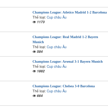
Champions League: Atletico Madrid 1-2 Barcelona
Thể loại:
Cup châu Âu
1173
Champions League: Real Madrid 1-2 Bayern
Munich
Thể loại:
Cup châu Âu
584
Champions League: Arsenal 3-1 Bayern Munich
Thể loại:
Cup châu Âu
1882
Champions League: Chelsea 3-0 Barcelona
Thể loại:
Cup châu Âu
664