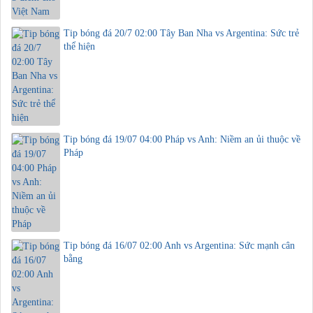
Tip bóng đá 20/7 02:00 Tây Ban Nha vs Argentina: Sức trẻ
thể hiện
Tip bóng đá 19/07 04:00 Pháp vs Anh: Niềm an ủi thuộc về
Pháp
Tip bóng đá 16/07 02:00 Anh vs Argentina: Sức mạnh cân
bằng