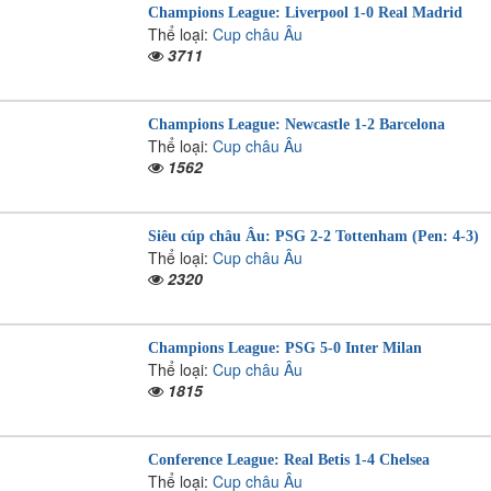
Champions League: Liverpool 1-0 Real Madrid
Thể loại:
Cup châu Âu
3711
Champions League: Newcastle 1-2 Barcelona
Thể loại:
Cup châu Âu
1562
Siêu cúp châu Âu: PSG 2-2 Tottenham (Pen: 4-3)
Thể loại:
Cup châu Âu
2320
Champions League: PSG 5-0 Inter Milan
Thể loại:
Cup châu Âu
1815
Conference League: Real Betis 1-4 Chelsea
Thể loại:
Cup châu Âu