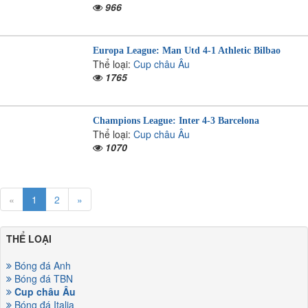
966
Europa League: Man Utd 4-1 Athletic Bilbao
Thể loại:
Cup châu Âu
1765
Champions League: Inter 4-3 Barcelona
Thể loại:
Cup châu Âu
1070
«
1
2
»
THỂ LOẠI
Bóng đá Anh
Bóng đá TBN
Cup châu Âu
Bóng đá Italia