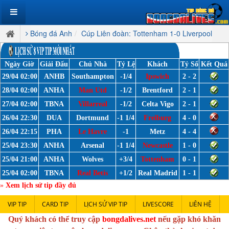
Bóng đá Anh
Cúp Liên đoàn: Tottenham 1-0 Liverpool
Ngày Giờ
Giải Đấu
Chủ Nhà
Tỷ Lệ
Khách
Tỷ Số
Kết Quả
29/04 02:00
ANHB
Southampton
-1/4
Ipswich
2 - 2
28/04 02:00
ANHA
Man Utd
-1/2
Brentford
2 - 1
27/04 02:00
TBNA
Villarreal
-1/2
Celta Vigo
2 - 1
26/04 22:30
DUA
Dortmund
-1 1/4
Freiburg
4 - 0
26/04 22:15
PHA
Le Havre
-1
Metz
4 - 4
25/04 23:30
ANHA
Arsenal
-1 1/4
Newcastle
1 - 0
25/04 21:00
ANHA
Wolves
+3/4
Tottenham
0 - 1
25/04 02:00
TBNA
Real Betis
+1/2
Real Madrid
1 - 1
»
Xem l
ịch sử tip đầy đủ
VIP TIP
CARD TIP
LỊCH SỬ VIP TIP
LIVESCORE
LIÊN HỆ
Quý khách có thể truy cập
bongdalives.net
nếu gặp khó khăn