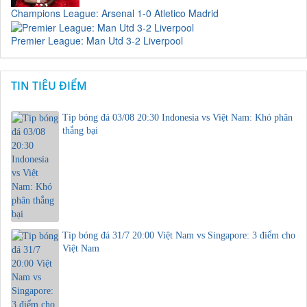
Champions League: Arsenal 1-0 Atletico Madrid
Premier League: Man Utd 3-2 Liverpool
TIN TIÊU ĐIỂM
Tip bóng đá 03/08 20:30 Indonesia vs Việt Nam: Khó phân
thắng bại
Tip bóng đá 31/7 20:00 Việt Nam vs Singapore: 3 điểm cho
Việt Nam