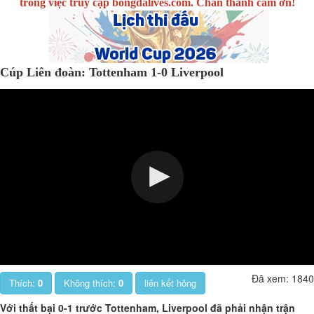
trong việc truy cập bongdalives.com. Chân thành cảm ơn!
Cúp Liên đoàn: Tottenham 1-0 Liverpool
Đã xem:
1840
Thích:
0
Không thích:
0
liên kết hỏng
Với thất bại 0-1 trước Tottenham, Liverpool đã phải nhận trận