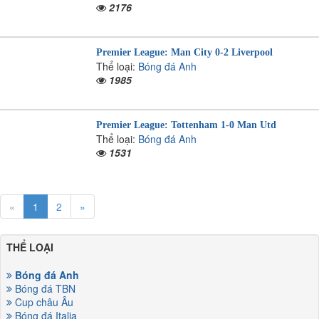
2176
Premier League: Man City 0-2 Liverpool
Thể loại:
Bóng đá Anh
1985
Premier League: Tottenham 1-0 Man Utd
Thể loại:
Bóng đá Anh
1531
«
1
2
»
THỂ LOẠI
Bóng đá Anh
Bóng đá TBN
Cup châu Âu
Bóng đá Italia