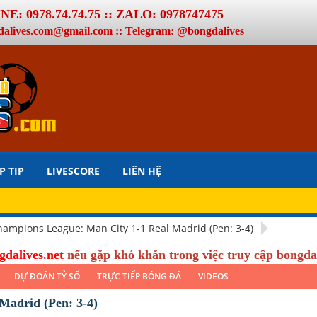
E: 0978.74.74.75 :: ZALO: 0978747475
dalives.com@gmail.com :: Telegram: @bongdalives
P TIP
LIVESCORE
LIÊN HỆ
hampions League: Man City 1-1 Real Madrid (Pen: 3-4)
gdalives.net
nếu gặp khó khăn trong việc truy cập bongda
DỰ ĐOÁN TỶ SỐ
TRỰC TIẾP BÓNG ĐÁ
VIDEOS
Madrid (Pen: 3-4)