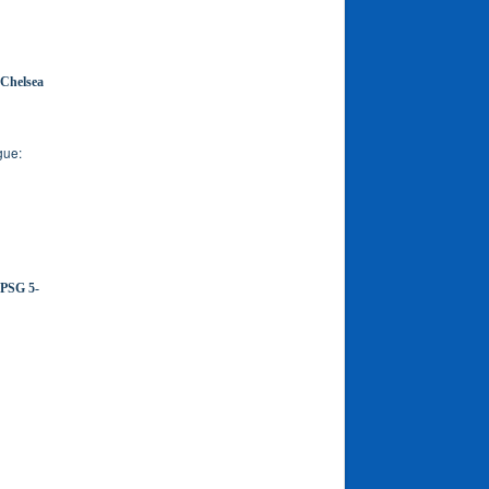
Chelsea
 PSG 5-