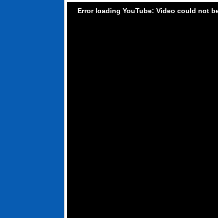
Error loading YouTube: Video could not b