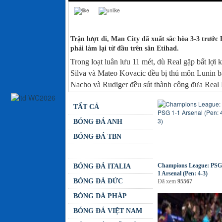
Trận lượt đi, Man City đã xuất sắc hòa 3-3 trước
phải làm lại từ đầu trên sân Etihad.
Trong loạt luân lưu 11 mét, dù Real gặp bất lợi
Silva và Mateo Kovacic đều bị thủ môn Lunin bắ
Nacho và Rudiger đều sút thành công đưa Real
TẤT CẢ
BÓNG ĐÁ ANH
BÓNG ĐÁ TBN
CUP CHÂU ÂU
Champions League: PSG
BÓNG ĐÁ ITALIA
1 Arsenal (Pen: 4-3)
BÓNG ĐÁ ĐỨC
Đã xem
95567
BÓNG ĐÁ PHÁP
BÓNG ĐÁ VIỆT NAM