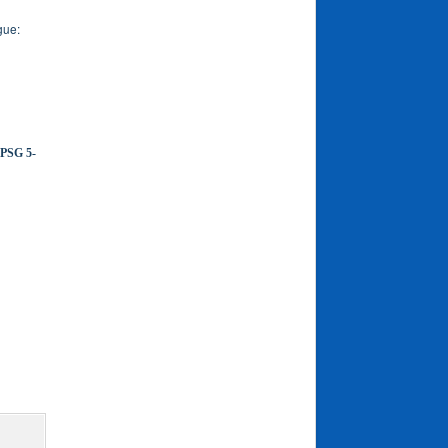
 PSG 5-