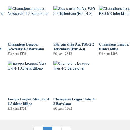
Champions League:
Siêu cúp châu Âu: PSG 2-2
Champions League:
id
Newcastle 1-2 Barcelona
Tottenham (Pen: 4-3)
0 Inter Milan
Đã xem
1551
Đã xem
2312
Đã xem
1803
Europa League: Man Utd 4-
Champions League: Inter 4-
1 Athletic Bilbao
3 Barcelona
Đã xem
1751
Đã xem
1062