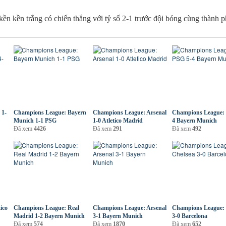
ền kền trắng có chiến thắng với tỷ số 2-1 trước đội bóng cùng thành 
 1-
Champions League: Bayern
Champions League: Arsenal
Champions League:
Munich 1-1 PSG
1-0 Atletico Madrid
4 Bayern Munich
Đã xem
4426
Đã xem
291
Đã xem
492
ico
Champions League: Real
Champions League: Arsenal
Champions League: 
Madrid 1-2 Bayern Munich
3-1 Bayern Munich
3-0 Barcelona
Đã xem
574
Đã xem
1870
Đã xem
652