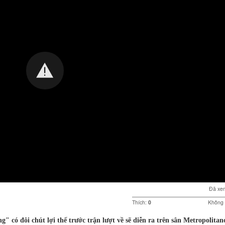
Đã xe
Thích:
0
Không 
ng" có đôi chút lợi thế trước trận lượt về sẽ diễn ra trên sân Metropolitan