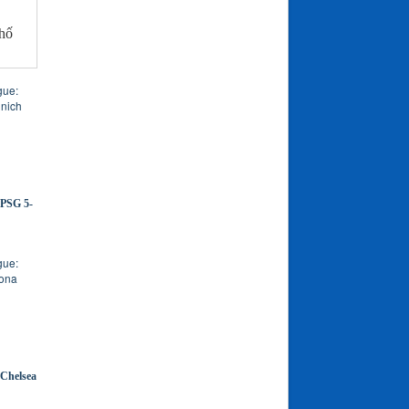
phố
 PSG 5-
Chelsea