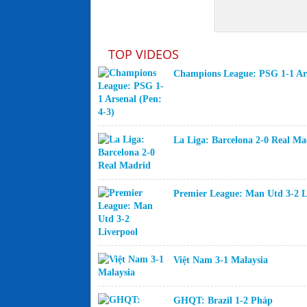
TOP VIDEOS
Champions League: PSG 1-1 Ars
La Liga: Barcelona 2-0 Real Ma
Premier League: Man Utd 3-2 L
Việt Nam 3-1 Malaysia
GHQT: Brazil 1-2 Pháp